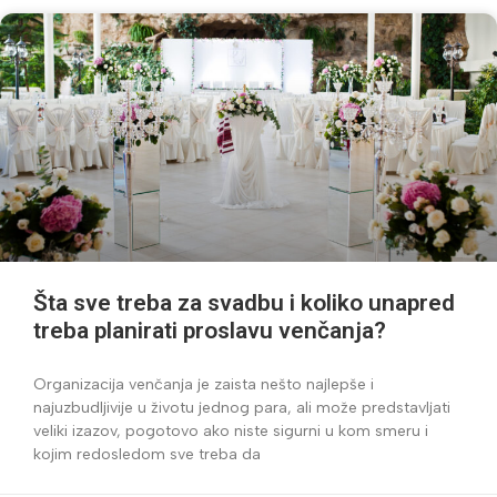
Šta sve treba za svadbu i koliko unapred
treba planirati proslavu venčanja?
Organizacija venčanja je zaista nešto najlepše i
najuzbudljivije u životu jednog para, ali može predstavljati
veliki izazov, pogotovo ako niste sigurni u kom smeru i
kojim redosledom sve treba da