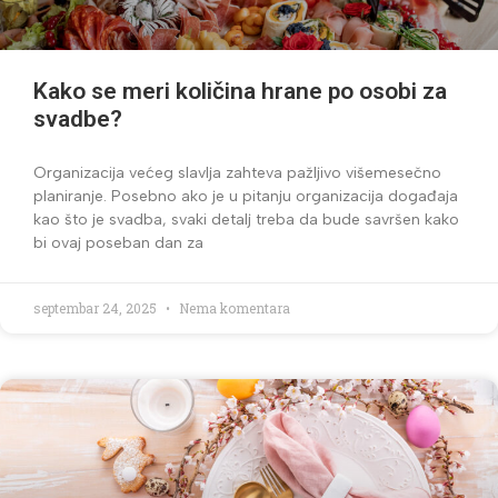
Kako se meri količina hrane po osobi za
svadbe?
Organizacija većeg slavlja zahteva pažljivo višemesečno
planiranje. Posebno ako je u pitanju organizacija događaja
kao što je svadba, svaki detalj treba da bude savršen kako
bi ovaj poseban dan za
septembar 24, 2025
Nema komentara