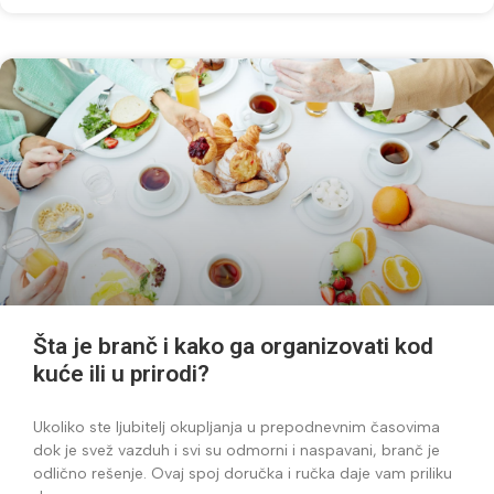
Šta je branč i kako ga organizovati kod
kuće ili u prirodi?
Ukoliko ste ljubitelj okupljanja u prepodnevnim časovima
dok je svež vazduh i svi su odmorni i naspavani, branč je
odlično rešenje. Ovaj spoj doručka i ručka daje vam priliku