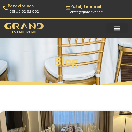
Pozovite nas
Pošaljite email
+381 66 82 82 882
office@grandevent.rs
Blog