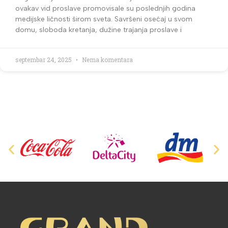
ovakav vid proslave promovisale su poslednjih godina
medijske ličnosti širom sveta. Savršeni osećaj u svom
domu, sloboda kretanja, dužine trajanja proslave i
septembar 24, 2025
Nema komentara