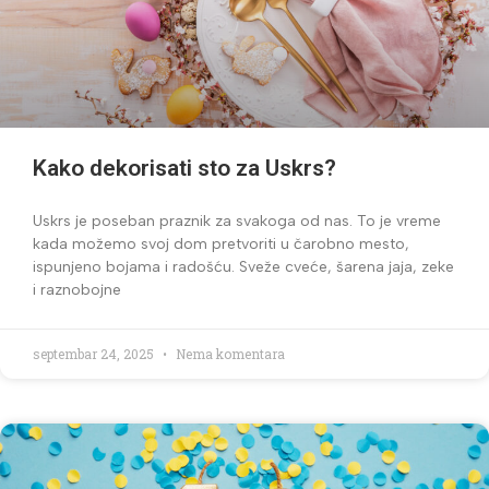
Kako dekorisati sto za Uskrs?
Uskrs je poseban praznik za svakoga od nas. To je vreme
kada možemo svoj dom pretvoriti u čarobno mesto,
ispunjeno bojama i radošću. Sveže cveće, šarena jaja, zeke
i raznobojne
septembar 24, 2025
Nema komentara