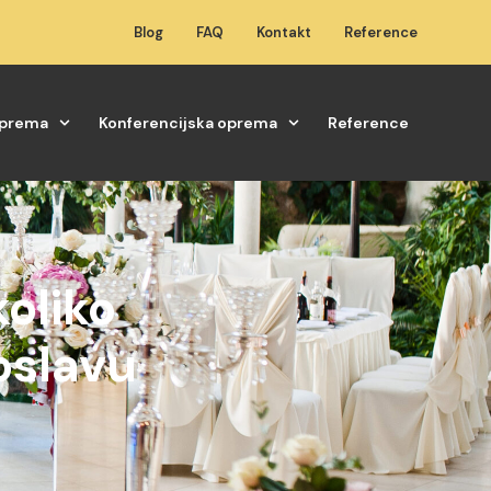
Blog
FAQ
Kontakt
Reference
oprema
Konferencijska oprema
Reference
koliko
oslavu