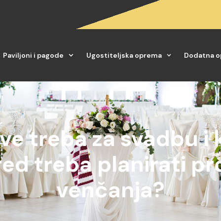
Paviljoni i pagode
Ugostiteljska oprema
Dodatna 
ve treba za svadbu i 
ed treba planirati pr
venčanja?