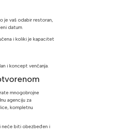
o je vaš odabir restoran,
jeni datum.
učena i koliki je kapacitet
lan i koncept venčanja.
 otvorenom
varate mnogobrojne
lnu agenciju za
olice, kompletnu
ji neće biti obezbeđen i