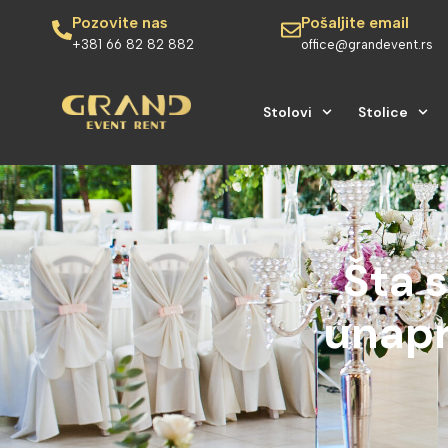
Pozovite nas
Pošaljite email
+381 66 82 82 882
office@grandevent.rs
Stolovi
Stolice
Šta s
unapr