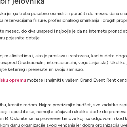
bir jelovnika
avka jer ga treba posebno osmisliti i poručiti do mesec dana una
sa rezervacijama frizure, profesionalnog šminkanja i drugih propr
e mesec, do dva unapred i najbolje je da na internetu pronađete
ru pojasnite detalje.
ojim afinitetima i, ako je proslava u restoranu, kad budete dogov
unapred (tradicionalni, internacionalni, vegetarijanski). Ukoliko 
jte ketering i prenesite im svoju zamisao.
ljsku opremu
možete iznajmiti u vašem Grand Event Rent centr
dbu, krenite redom. Najpre precizirajte budžet, sve zadatke zapi
zaciji i opustite se, nemojte očajavati ukoliko dođe do promena 
lan B. Oslonite se na proverene timove koji su odgovorni i kod 
akom danu organizacije svog venčanja jer dobra organizacija uv