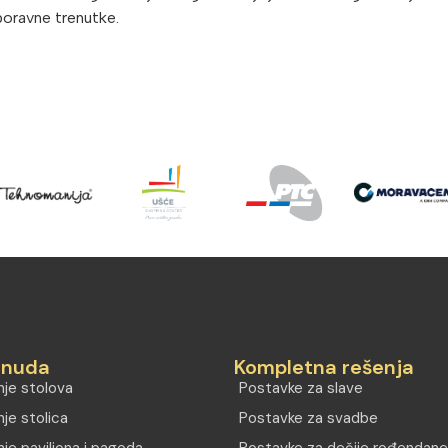
boravne trenutke.
onuda
Kompletna rešenja
anje stolova
Postavke za slave
nje stolica
Postavke za svadbe
anje paviljona i pagoda
Postavke za dečije rođendane