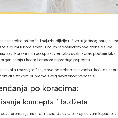
aista nešto najlepše i najuzbudljivije u životu jednog para, ali m
te sigurni u kom smeru i kojim redosledom sve treba da ide. Da
 napisati korake i ići po spisku, jer tako svaki korak postaje lakš
a organizacija i kojim tempom napreduje priprema.
a teksta i saznajte šta je sve potrebno za svadbu, koliko unapr
zaboravite tokom pripreme svog savršenog venčanja.
venčanja po koracima:
inisanje koncepta i budžeta
r ćete prema njemu moći jasno da uvidite koji su vam kapacitet