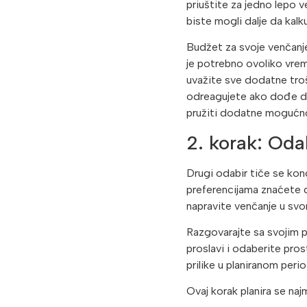
priuštite za jedno lepo v
biste mogli dalje da kalk
Budžet za svoje venčanje
je potrebno ovoliko vrem
uvažite sve dodatne tro
odreagujete ako dođe do
pružiti dodatne mogućnos
2. korak: Oda
Drugi odabir tiče se kon
preferencijama znaćete da
napravite venčanje u sv
Razgovarajte sa svojim pa
proslavi i odaberite pros
prilike u planiranom perio
Ovaj korak planira se naj