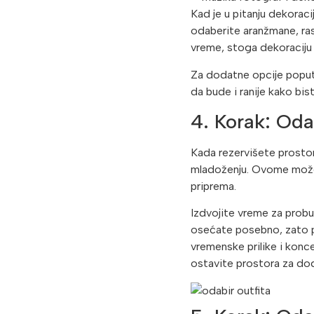
Kad je u pitanju dekoraci
odaberite aranžmane, ras
vreme, stoga dekoraciju 
Za dodatne opcije poput 
da bude i ranije kako bi
4. Korak: Oda
Kada rezervišete prostor,
mladoženju. Ovome možet
priprema.
Izdvojite vreme za probu,
osećate posebno, zato po
vremenske prilike i konc
ostavite prostora za d