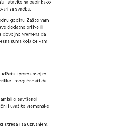
u i stavite na papir kako
tvari za svadbu.
arednu godinu. Zašto vam
e dodatne prilive ili
te dovoljno vremena da
vesna suma koja će vam
budžetu i prema svojim
prilike i mogućnosti da
zamisli o savršenoj
ični i uvažite vremenske
z stresa i sa uživanjem.