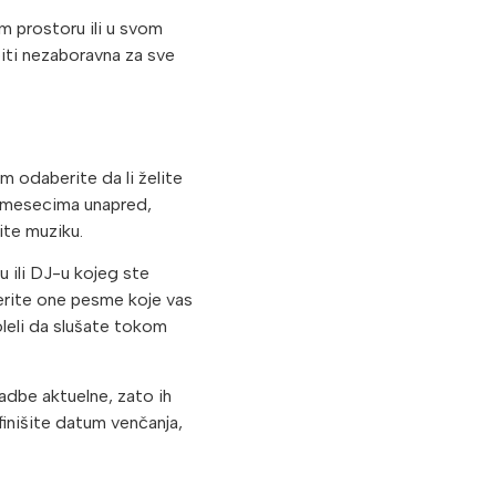
m prostoru ili u svom
biti nezaboravna za sve
 odaberite da li želite
e mesecima unapred,
ite muziku.
 ili DJ-u kojeg ste
erite one pesme koje vas
oleli da slušate tokom
vadbe aktuelne, zato ih
inišite datum venčanja,