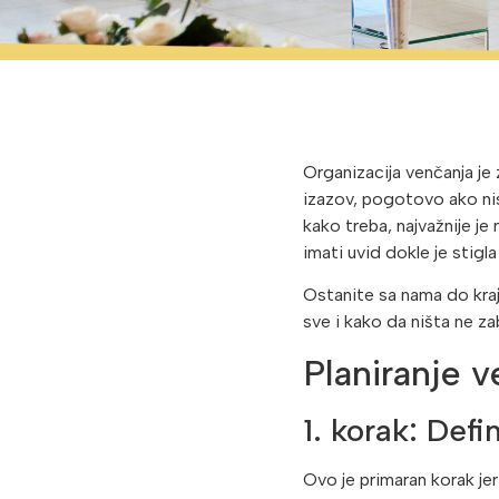
Organizacija venčanja je z
izazov, pogotovo ako nis
kako treba, najvažnije je
imati uvid dokle je stigl
Ostanite sa nama do kraj
sve i kako da ništa ne 
Planiranje 
1. korak: Def
Ovo je primaran korak je