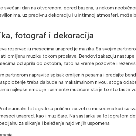
ajte svečani dan na otvorenom, pored bazena, u nekom neobično
aviljonima, uz predivnu dekoraciju i u intimnoj atmosferi, može 
ka, fotograf i dekoracija
va rezervaciju mesecima unapred je muzika. Sa svojim partnerom
štati omiljenu muziku tokom proslave. Bendovi zakazuju nastup
ecima od aprila do oktobra, zato na vreme pozovite i rezerviš
im partnerom napravite spisak omiljenih pesama i predajte bendu
 raspoloženje treba da bude na maksimalnom nivou, stoga odab
vama najlepše emocije i usmerite muzičare šta je to što biste v
 Profesionalni fotografi su prilično zauzeti u mesecima kad su s
 meseci unapred, kao i muzičare. Na sastanku sa fotografom def
pecijalnu za slikanje i beleženje najdivnijih uspomena.