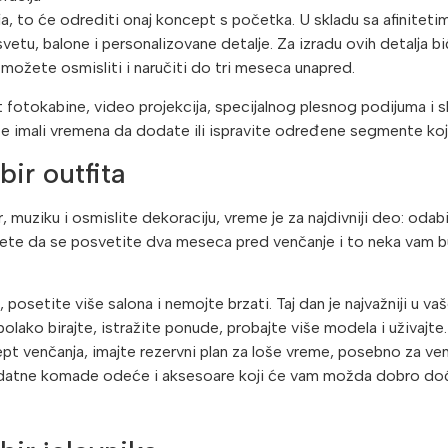
ja, to će odrediti onaj koncept s početka. U skladu sa afiniteti
vetu, balone i personalizovane detalje. Za izradu ovih detalja 
možete osmisliti i naručiti do tri meseca unapred.
fotokabine, video projekcija, specijalnog plesnog podijuma i sl
ste imali vremena da dodate ili ispravite određene segmente koj
bir outfita
 muziku i osmislite dekoraciju, vreme je za najdivniji deo: odab
e da se posvetite dva meseca pred venčanje i to neka vam bu
 posetite više salona i nemojte brzati. Taj dan je najvažniji u va
lako birajte, istražite ponude, probajte više modela i uživajte
ept venčanja, imajte rezervni plan za loše vreme, posebno za ve
odatne komade odeće i aksesoare koji će vam možda dobro doć