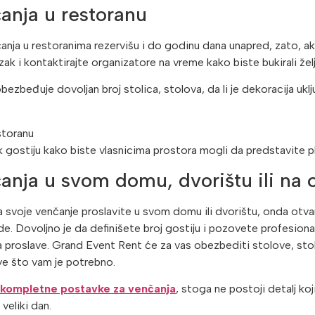
anja u restoranu
anja u restoranima rezervišu i do godinu dana unapred, zato, ak
ak i kontaktirajte organizatore na vreme kako biste bukirali žel
bezbeđuje dovoljan broj stolica, stolova, da li je dekoracija uklj
k gostiju kako biste vlasnicima prostora mogli da predstavite p
anja u svom domu, dvorištu ili na
da svoje venčanje proslavite u svom domu ili dvorištu, onda ot
e. Dovoljno je da definišete broj gostiju i pozovete profesiona
 za proslave. Grand Event Rent će za vas obezbediti stolove, st
ve što vam je potrebno.
kompletne postavke za venčanja
, stoga ne postoji detalj ko
veliki dan.