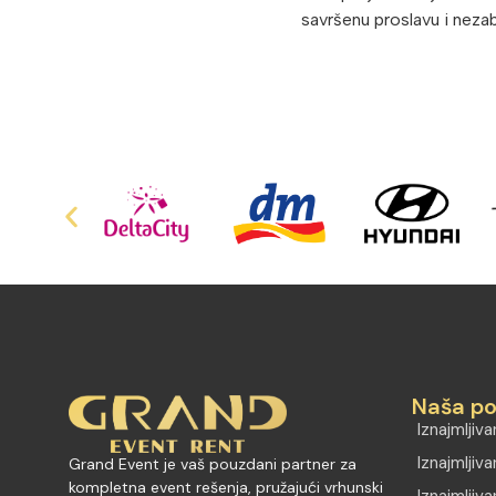
savršenu proslavu i neza
Naša p
Iznajmljiv
Iznajmljiva
Grand Event je vaš pouzdani partner za
kompletna event rešenja, pružajući vrhunski
Iznajmljiv