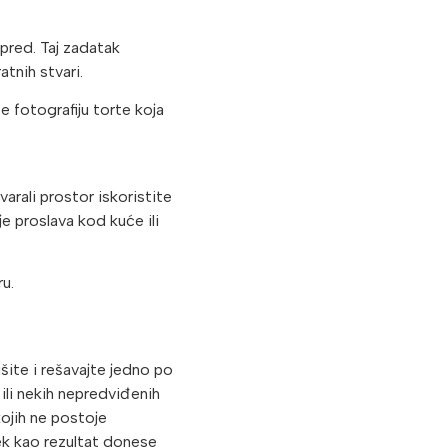
pred. Taj zadatak
atnih stvari.
 fotografiju torte koja
arali prostor iskoristite
je proslava kod kuće ili
u.
šite i rešavajte jedno po
ili nekih nepredviđenih
kojih ne postoje
ek kao rezultat donese