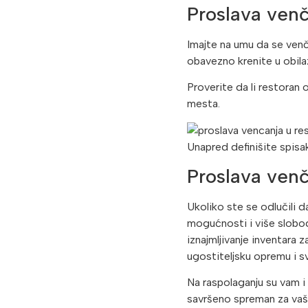
Proslava venč
Imajte na umu da se venč
obavezno krenite u obilaz
Proverite da li restoran o
mesta.
Unapred definišite spisa
Proslava venč
Ukoliko ste se odlučili 
mogućnosti i više slobod
iznajmljivanje inventara
ugostiteljsku opremu i s
Na raspolaganju su vam i
savršeno spreman za vaš 