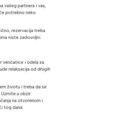
ma vašeg partnera i vas,
biće potrebno neko
ično, rezervacija treba
ima niste zadovoljni.
ir venčanice i odela za
de relaksacija od drugih
šem životu i treba da se
. Uzmite u obzir
nčanja na otvorenom i
i tog dana.