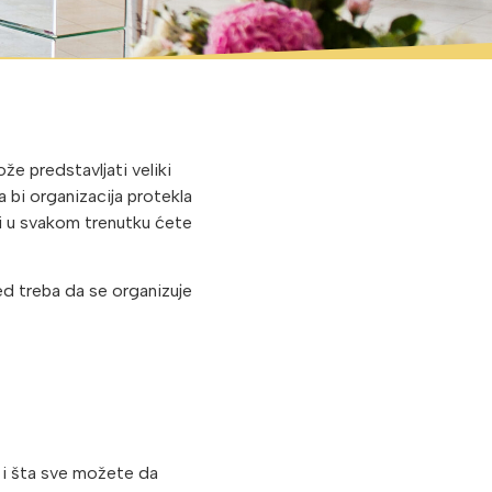
ože predstavljati veliki
 bi organizacija protekla
i i u svakom trenutku ćete
ed treba da se organizuje
i i šta sve možete da