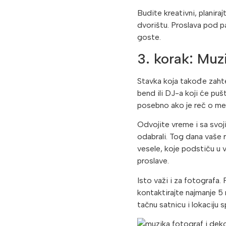
Budite kreativni, planir
dvorištu. Proslava pod p
goste.
3. korak: Muzi
Stavka koja takođe zahte
bend ili DJ-a koji će pu
posebno ako je reč o mes
Odvojite vreme i sa svoj
odabrali. Tog dana vaše
vesele, koje podstiču u 
proslave.
Isto važi i za fotografa.
kontaktirajte najmanje 5
tačnu satnicu i lokaciju s