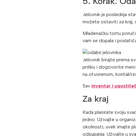
5. Korak: Oda
Jelovnik je poslednja st
možete ostaviti za kraj, 
Mladenačku tortu poručit
vam se dopala i poslatiča
Jelovnik birajte prema sv
priliku i dogovorite meni 
na otvorenom, kontaktira
Sav
inventar i ugostite
Za kraj
Kada planirate svoju sva
jedno. Uživajte u organi
okolnosti, uvek imajte p
odsupanja. Uživajte u sv