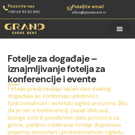
Pozovite nas
Pošaljite email
+381 66 82 82 882
office@grandevent.rs
Fotelje za događaje –
iznajmljivanje fotelja za
konferencije i evente
Fotelje predstavljaju važan deo svakog
događaja jer kombinuju udobnost,
funkcionalnost i estetski izgled prostora. Bilo
da je reč o konferenciji, panel diskusiji,
lounge zoni ili posebnom delu prostora za
goste, pažljivo odabrane fotelje doprinose
prijatnoj atmosferi i profesionalnom izgledu