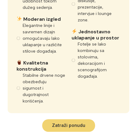
diskusije,
udobnost tokom
prezentacije,
dužeg sedenja.
intervjue i lounge
Moderan izgled
zone.
Elegantne linije i
Jednostavno
savremen dizajn
uklapanje u prostor
omogućavaju lako
Fotelje se lako
uklapanje u različite
kombinuju sa
stilove događaja.
stolovima,
Kvalitetna
dekoracijom i
konstrukcija
scenografijom
Stabilne drvene noge
događaja.
obezbeđuju
sigurnost i
dugotrajnost
korišćenja.
Zatraži ponudu