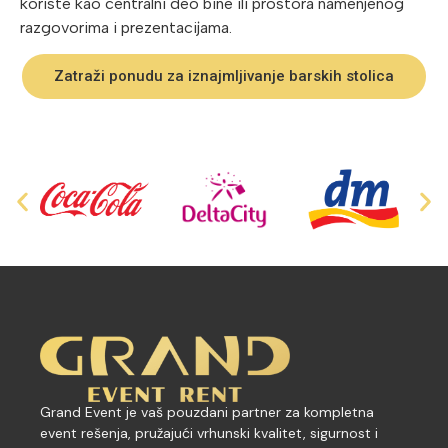
koriste kao centralni deo bine ili prostora namenjenog
razgovorima i prezentacijama.
Zatraži ponudu za iznajmljivanje barskih stolica
Grand Event je vaš pouzdani partner za kompletna
event rešenja, pružajući vrhunski kvalitet, sigurnost i