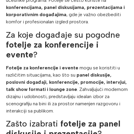
učesnike programa. Fotelje se često koriste na
konferencijama, panel diskusijama, prezentacijama i
korporativnim događajima
, gde je važno obezbediti
komfor i profesionalan izgled prostora.
Za koje događaje su pogodne
fotelje za konferencije i
evente
?
Fotelje za konferencije i evente
mogu se koristiti u
različitim situacijama, kao što su
panel diskusije,
poslovni događaji, konferencije, promocije, intervjui,
talk show formati i lounge zone
. Zahvaljujući modernom
dizajnu i udobnosti, predstavljaju idealan izbor za
scenografiju na bini ili za prostor namenjen razgovoru i
interakciji sa publikom.
Zašto izabrati
fotelje za panel
diskusije i prezentacije
?