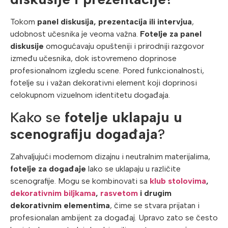
Tokom
panel diskusija, prezentacija ili intervjua
,
udobnost učesnika je veoma važna.
Fotelje za panel
diskusije
omogućavaju opušteniji i prirodniji razgovor
između učesnika, dok istovremeno doprinose
profesionalnom izgledu scene. Pored funkcionalnosti,
fotelje su i važan dekorativni element koji doprinosi
celokupnom vizuelnom identitetu događaja.
Kako se
fotelje uklapaju u
scenografiju događaja
?
Zahvaljujući modernom dizajnu i neutralnim materijalima,
fotelje za događaje
lako se uklapaju u različite
scenografije. Mogu se kombinovati sa
klub stolovima
,
dekorativnim biljkama
,
rasvetom
i drugim
dekorativnim elementima
, čime se stvara prijatan i
profesionalan ambijent za događaj. Upravo zato se često