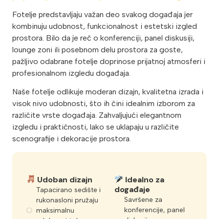
Fotelje predstavljaju važan deo svakog događaja jer
kombinuju udobnost, funkcionalnost i estetski izgled
prostora. Bilo da je reč o konferenciji, panel diskusiji,
lounge zoni ili posebnom delu prostora za goste,
pažljivo odabrane fotelje doprinose prijatnoj atmosferi i
profesionalnom izgledu događaja.
Naše fotelje odlikuje moderan dizajn, kvalitetna izrada i
visok nivo udobnosti, što ih čini idealnim izborom za
različite vrste događaja. Zahvaljujući elegantnom
izgledu i praktičnosti, lako se uklapaju u različite
scenografije i dekoracije prostora.
Udoban dizajn
Idealno za
događaje
Tapacirano sedište i
Savršene za
rukonasloni pružaju
konferencije, panel
maksimalnu