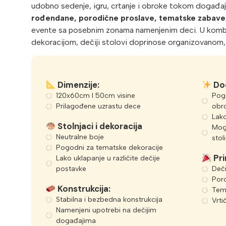
udobno sedenje, igru, crtanje i obroke tokom događaj
rođendane, porodične proslave, tematske zabave, 
evente sa posebnim zonama namenjenim deci. U kombina
dekoracijom, dečiji stolovi doprinose organizovanom,
Dimenzije:
Dod
120x60cm I 50cm visine
Pogo
Prilagođene uzrastu dece
obr
Lako
Stolnjaci i dekoracija
Mog
Neutralne boje
sto
Pogodni za tematske dekoracije
Pri
Lako uklapanje u različite dečije
postavke
Deči
Poro
Konstrukcija:
Tem
Stabilna i bezbedna konstrukcija
Vrti
Namenjeni upotrebi na dečijim
događajima