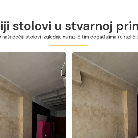
ji stolovi u stvarnoj pr
naši dečiji stolovi izgledaju na različitim događajima i u različ