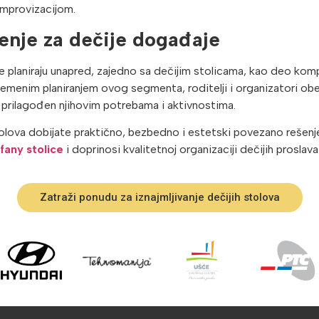
improvizacijom.
enje za dečije događaje
će planiraju unapred, zajedno sa dečijim stolicama, kao deo kom
emenim planiranjem ovog segmenta, roditelji i organizatori ob
, prilagođen njihovim potrebama i aktivnostima.
stolova dobijate praktično, bezbedno i estetski povezano rešenj
ffany stolice
i doprinosi kvalitetnoj organizaciji dečijih proslava
Zatraži ponudu za iznajmljivanje dečijih stolova