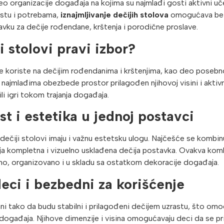
eo organizacije događaja na kojima su najmlađi gosti aktivni uč
astu i potrebama,
iznajmljivanje dečijih stolova
omogućava bezb
vku za dečije rođendane, krštenja i porodične proslave.
i stolovi pravi izbor?
će koriste na dečijim rođendanima i krštenjima, kao deo poseb
 najmlađima obezbede prostor prilagođen njihovoj visini i aktivn
 ili igri tokom trajanja događaja.
t i estetika u jednoj postavci
ečiji stolovi imaju i važnu estetsku ulogu. Najčešće se kombin
ija kompletna i vizuelno usklađena dečija postavka. Ovakva ko
no, organizovano i u skladu sa ostatkom dekoracije događaja.
eci i bezbedni za korišćenje
irani tako da budu stabilni i prilagođeni dečijem uzrastu, što 
ogađaja. Njihove dimenzije i visina omogućavaju deci da se pr