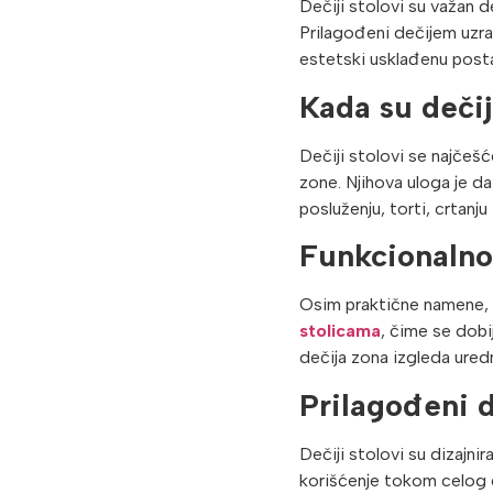
Dečiji stolovi su važan d
Prilagođeni dečijem uzr
estetski usklađenu posta
Kada su dečij
Dečiji stolovi se najčeš
zone. Njihova uloga je da
posluženju, torti, crtanju
Funkcionalnos
Osim praktične namene, d
stolicama
, čime se dob
dečija zona izgleda ured
Prilagođeni d
Dečiji stolovi su dizajn
korišćenje tokom celog d