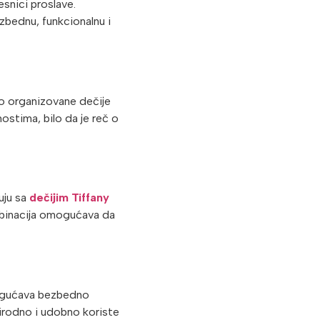
esnici proslave.
ednu, funkcionalnu i
no organizovane dečije
ostima, bilo da je reč o
uju sa
dečijim Tiffany
mbinacija omogućava da
omogućava bezbedno
irodno i udobno koriste