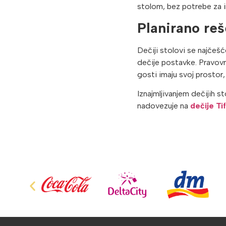
stolom, bez potrebe za 
Planirano reš
Dečiji stolovi se najčeš
dečije postavke. Pravovr
gosti imaju svoj prostor
Iznajmljivanjem dečijih 
nadovezuje na
dečije Ti