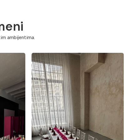
imeni
itim ambijentima.