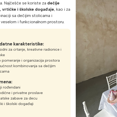
a. Najčešće se koriste za
dečije
vrtićke i školske događaje
, kao i za
ciji sa dečijim stolicama i
 veselom i funkcionalnom prostoru.
atne karakteristike:
dni za crtanje, kreativne radionice i
oke
 pomeranje i organizacija prostora
ućnost kombinovanja sa dečijim
licama
mena:
ji rođendani
dične i privatne proslave
atske zabave za decu
ćki i školski događaji