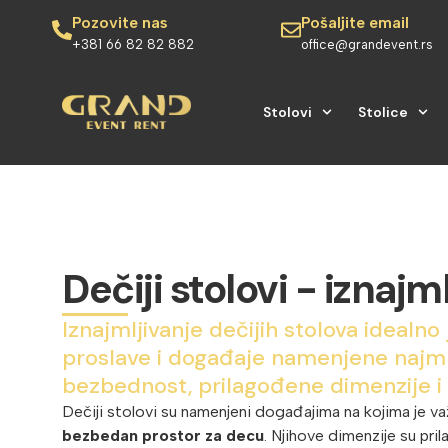
Pozovite nas
Pošaljite email
+381 66 82 82 882
office@grandevent.rs
Stolovi
Stolice
Dečiji stolovi - iznajm
Iznajmljivanje dečijih stolova idealn
proslave i događaje namenjene najm
bezbednost, prilagođene dimenzije i p
Dečiji stolovi su namenjeni događajima na kojima je 
bezbedan prostor za decu
. Njihove dimenzije su p