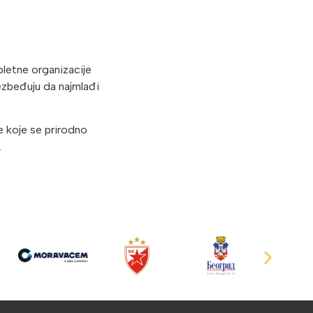
pletne organizacije
ezbeđuju da najmlađi
e koje se prirodno
.