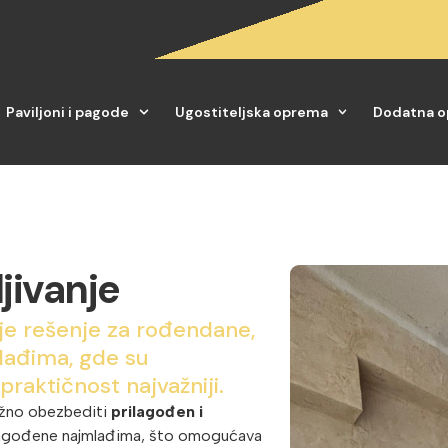
Paviljoni i pagode
Ugostiteljska oprema
Dodatna 
ljivanje
o je rešenje za rođendane,
lađima, gde su
raktičnost najvažniji.
važno obezbediti
prilagođen i
rilagođene najmlađima, što omogućava