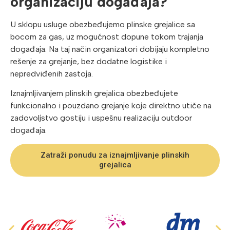
organizaciju događaja?
U sklopu usluge obezbeđujemo plinske grejalice sa
bocom za gas, uz mogućnost dopune tokom trajanja
događaja. Na taj način organizatori dobijaju kompletno
rešenje za grejanje, bez dodatne logistike i
nepredviđenih zastoja.
Iznajmljivanjem plinskih grejalica obezbeđujete
funkcionalno i pouzdano grejanje koje direktno utiče na
zadovoljstvo gostiju i uspešnu realizaciju outdoor
događaja.
Zatraži ponudu za iznajmljivanje plinskih
grejalica