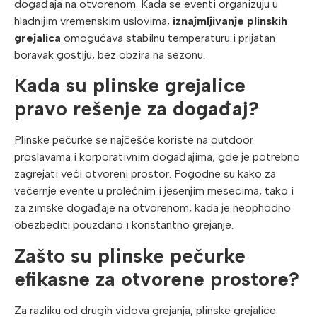
događaja na otvorenom. Kada se eventi organizuju u
hladnijim vremenskim uslovima,
iznajmljivanje plinskih
grejalica
omogućava stabilnu temperaturu i prijatan
boravak gostiju, bez obzira na sezonu.
Kada su plinske grejalice
pravo rešenje za događaj?
Plinske pečurke se najčešće koriste na outdoor
proslavama i korporativnim događajima, gde je potrebno
zagrejati veći otvoreni prostor. Pogodne su kako za
večernje evente u prolećnim i jesenjim mesecima, tako i
za zimske događaje na otvorenom, kada je neophodno
obezbediti pouzdano i konstantno grejanje.
Zašto su plinske pečurke
efikasne za otvorene prostore?
Za razliku od drugih vidova grejanja, plinske grejalice