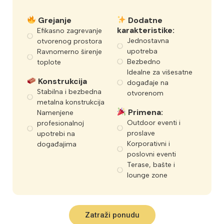
Grejanje
Dodatne
karakteristike:
Efikasno zagrevanje
Jednostavna
otvorenog prostora
upotreba
Ravnomerno širenje
Bezbedno
toplote
Idealne za višesatne
Konstrukcija
događaje na
Stabilna i bezbedna
otvorenom
metalna konstrukcija
Primena:
Namenjene
Outdoor eventi i
profesionalnoj
proslave
upotrebi na
Korporativni i
događajima
poslovni eventi
Terase, bašte i
lounge zone
Zatraži ponudu