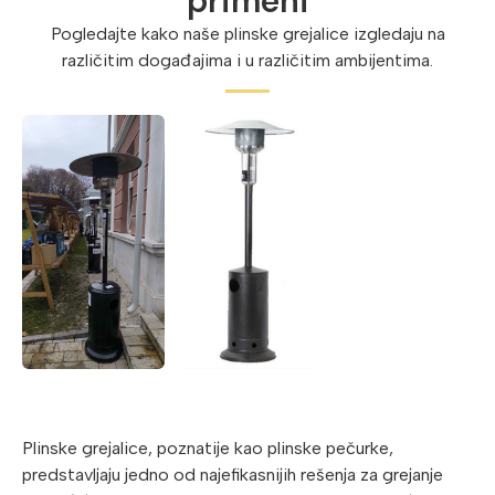
primeni
Pogledajte kako naše plinske grejalice izgledaju na
različitim događajima i u različitim ambijentima.
Plinske grejalice, poznatije kao plinske pečurke,
predstavljaju jedno od najefikasnijih rešenja za grejanje