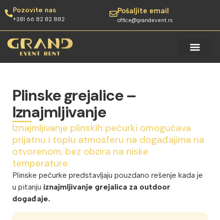
Pozovite nas
Pošaljite email
+381 66 82 82 882
office@grandevent.rs
Plinske grejalice –
Iznajmljivanje
Iznajmljivanje plinskih pečurki omogućava
prijatnu i toplu atmosferu na događajima na
otvorenom, bez obzira na niske
temperature.
Plinske pečurke predstavljaju pouzdano rešenje kada je
u pitanju
iznajmljivanje grejalica za outdoor
događaje.